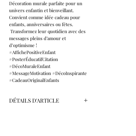
Décoration murale parfaite pour un
univers enfantin et bienveillant.
Convient comme idée cadeau pour
enfants, anniversaires ou fêtes.
Transformez leur quotidien avec des
messages pleins d’amour et
d’optimisme !
#AffichePositiveEnfant
#PosterÉducatifCitation
#DécoMuraleEnfant
#MessageMotivation #DécoInspirante
#CadeauOriginalEnfants
DÉTAILS D'ARTICLE
L'impression est sur du papier classic
couché mat en 350 g/m² . Le cadre est
en bois de pin naturel.