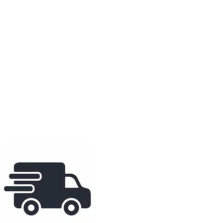
r du papier classic couché mat
re est en bois de pin naturel.