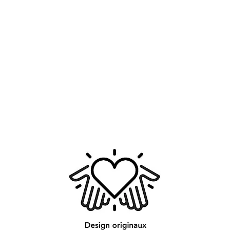
L'impression est su
en 350 g/m² . Le cad