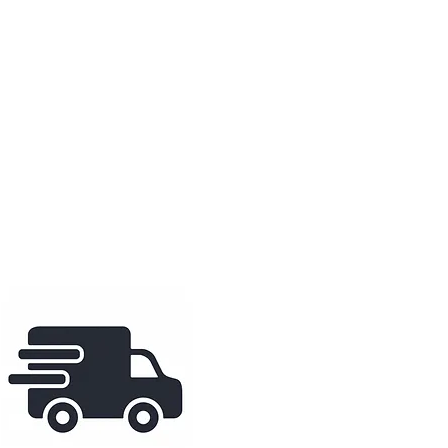
r du papier classic couché mat
re est en bois de pin naturel.