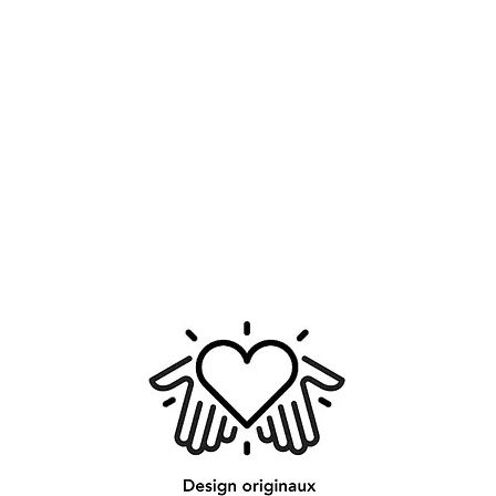
L'impression est su
en 350 g/m² . Le cad