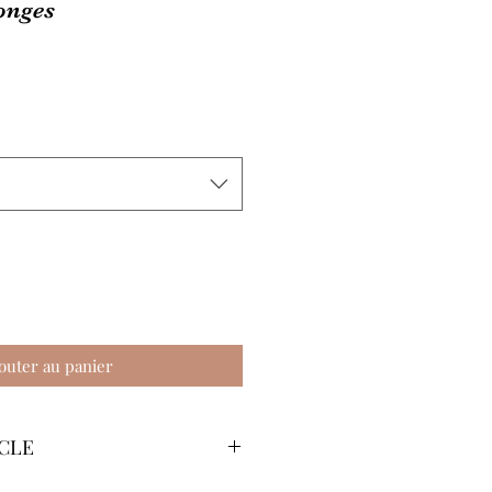
longes
outer au panier
ICLE